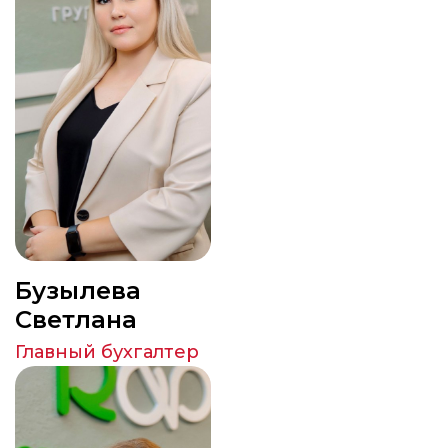
Бузылева
Светлана
Главный бухгалтер