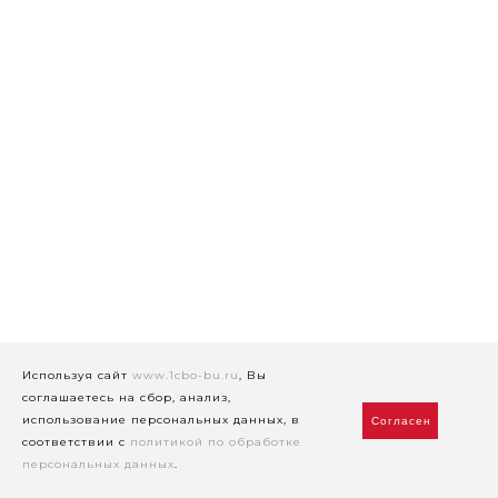
Используя сайт
www.1cbo-bu.ru
, Вы
соглашаетесь на сбор, анализ,
использование персональных данных, в
Согласен
соответствии с
политикой по обработке
персональных данных
.