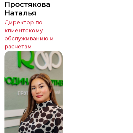
Простякова
Наталья
Директор по
клиентскому
обслуживанию и
расчетам